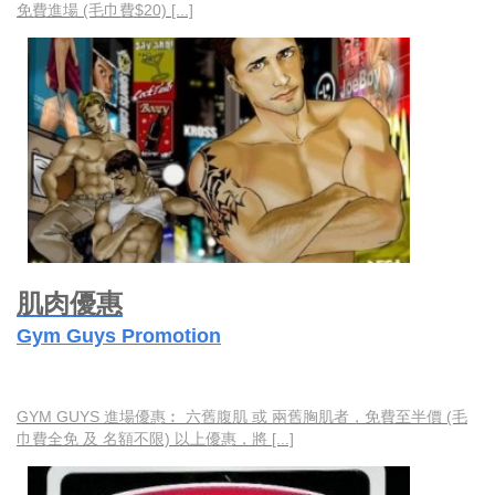
免費進場 (毛巾費$20) [...]
肌肉優惠
Gym Guys Promotion
GYM GUYS 進場優惠︰ 六舊腹肌 或 兩舊胸肌者，免費至半價 (毛
巾費全免 及 名額不限) 以上優惠，將 [...]